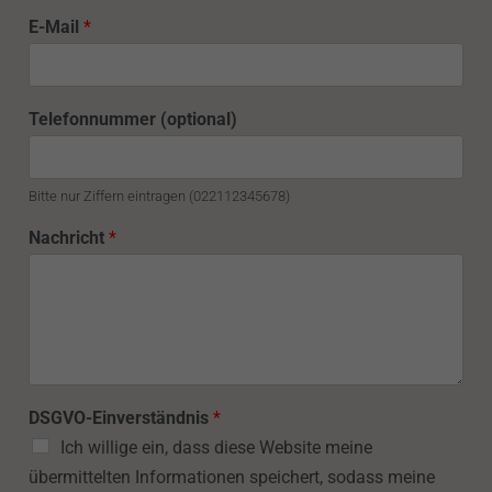
E
E-Mail
*
-
M
a
i
Telefonnummer (optional)
l
N
a
c
Bitte nur Ziffern eintragen (022112345678)
h
r
Nachricht
*
i
c
h
t
*
DSGVO-Einverständnis
*
Ich willige ein, dass diese Website meine
übermittelten Informationen speichert, sodass meine