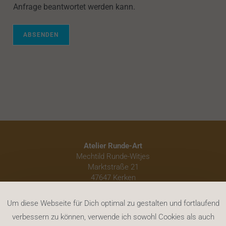
Anfrage beantwortet werden kann.
ABSENDEN
Atelier Runde-Art
Mechtild Runde-Witjes
Marktstraße 21
47647 Kerken
eMail: info@runde-art.de
Um diese Webseite für Dich optimal zu gestalten und fortlaufend
verbessern zu können, verwende ich sowohl Cookies als auch
Design & Umsetzung