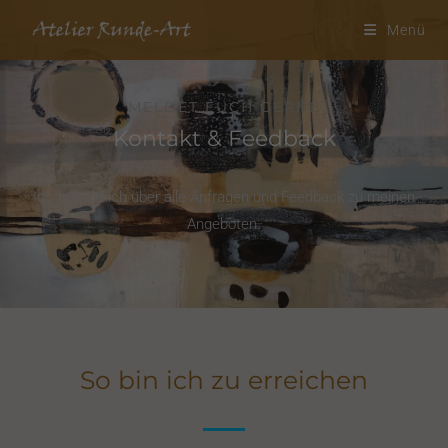
Menü
MELDET EUCH GERNE
Kontakt & Feedback
Ich freue mich über alle Anfragen und Feedback zu meinen
Angeboten.
So bin ich zu erreichen